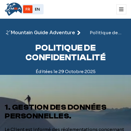
FR
EN
Mountain Guide Adventure
Politique de
confidentialité
POLITIQUE DE
CONFIDENTIALITÉ
Éditées le 29 Octobre 2025
1. GESTION DES DONNÉES
PERSONNELLES.
Le Client est informé des réglementations concernant