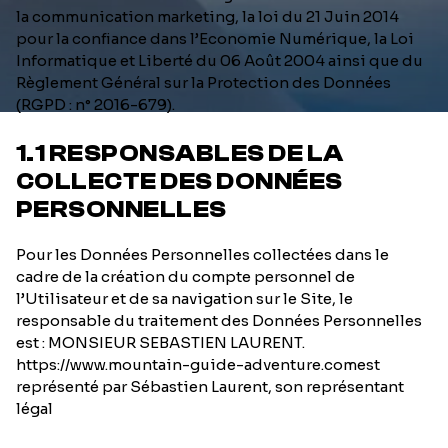
la communication marketing, la loi du 21 Juin 2014
pour la confiance dans l’Economie Numérique, la Loi
Informatique et Liberté du 06 Août 2004 ainsi que du
Règlement Général sur la Protection des Données
(RGPD : n° 2016-679).
1.1 RESPONSABLES DE LA
COLLECTE DES DONNÉES
PERSONNELLES
Pour les Données Personnelles collectées dans le
cadre de la création du compte personnel de
l’Utilisateur et de sa navigation sur le Site, le
responsable du traitement des Données Personnelles
est : MONSIEUR SEBASTIEN LAURENT.
https://www.mountain-guide-adventure.comest
représenté par Sébastien Laurent, son représentant
légal