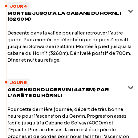
JOUR 4
MONTEE JUSQU'A LA CABANE DU HORNLI
(3260M)
Descente dans la vallée pour aller retrouver l'autre
guide. Puis montée en téléphérique depuis Zermatt
jusqu'au Schwarzee (2583m). Montée à pied jusquà la
cabane du Hornli (3260m). Dénivelé positif de 700m.
Dîner et nuit au refuge.
JOUR 5
ASCENSION DU CERVIN (4478M) PAR
L'ARÊTE DU HÖRNLI
Pour cette dernière journée, départ de très bonne
heure pour l'ascension du Cervin. Progresion assez
facile jusqu'à la Cabane de Solvay (4000m) et
l'Epaule. Puis au dessus, la voie est équipée de
broches et de cordes pour nous faciliter l'ascension