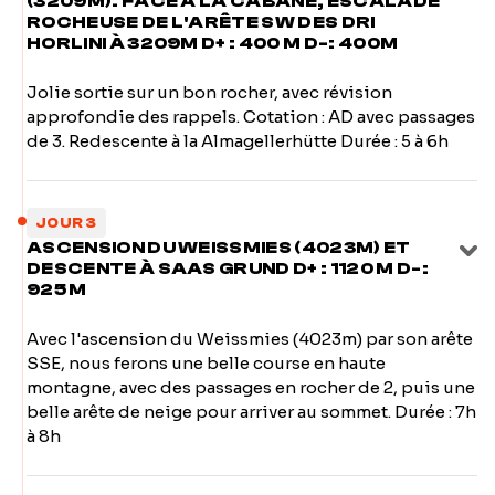
(3209M). FACE À LA CABANE, ESCALADE
ROCHEUSE DE L'ARÊTE SW DES DRI
HORLINI À 3209M D+ : 400 M D-: 400M
Jolie sortie sur un bon rocher, avec révision
approfondie des rappels. Cotation : AD avec passages
de 3. Redescente à la Almagellerhütte Durée : 5 à 6h
JOUR 3
ASCENSION DU WEISSMIES (4023M) ET
DESCENTE À SAAS GRUND D+ : 1120 M D-:
925 M
Avec l'ascension du Weissmies (4023m) par son arête
SSE, nous ferons une belle course en haute
montagne, avec des passages en rocher de 2, puis une
belle arête de neige pour arriver au sommet. Durée : 7h
à 8h