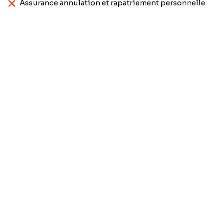
Assurance annulation et rapatriement personnelle
Prénom
*
Nom
*
Email
*
Téléphone
Participants*