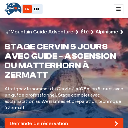
FR
EN
Mountain Guide Adventure
Été
Alpinisme
S
C
j
STAGE CERVIN 5 JOURS
g
AVEC GUIDE - ASCENSION
A
d
DU MATTERHORN À
M
ZERMATT
à
Atteignez le sommet du Cervin à 4478m en 5 jours avec
un guide professionnel. Stage complet avec
acclimatation au Weissmies et préparation technique
à Zermatt.
Demande de réservation