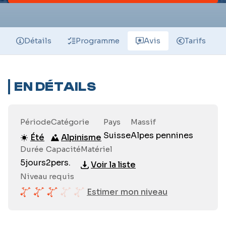
Détails
Programme
Avis
Tarifs
EN DÉTAILS
Période
Catégorie
Pays
Massif
Suisse
Alpes pennines
Été
Alpinisme
Durée
Capacité
Matériel
5
jours
2
pers.
Voir la liste
Niveau requis
Estimer mon niveau