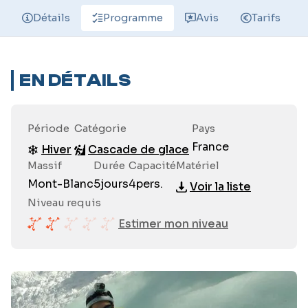
Détails
Programme
Avis
Tarifs
EN DÉTAILS
Période
Catégorie
Pays
France
Hiver
Cascade de glace
Massif
Durée
Capacité
Matériel
Mont-Blanc
5
jours
4
pers.
Voir la liste
Niveau requis
Estimer mon niveau