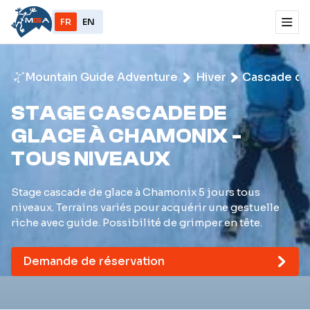
FR
EN
Mountain Guide Adventure
Hiver
Cascade de
STAGE CASCADE DE
GLACE À CHAMONIX -
TOUS NIVEAUX
Stage cascade de glace à Chamonix 5 jours tous
niveaux. Terrains variés pour acquérir une gestuelle
riche avec guide. Possibilité de grimper en tête.
Demande de réservation