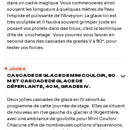
dans un cadre magique. Vous commencerez ainsi
souvent les longueurs à quelques mètres de l’eau
limpide et puissante de l’Arveyron. La glace ici est
très sculptée et il faudra souvent grimper juste en
posant vos piolets dans des trous, c’est la technique
dite de ¨crochetage¨. Vous pourrez vous lancer en
second dans des cascades de grades V à 90°, pour
tester vos forces.
JOUR 4
CASCADE DE GLACE DE MINI COULOIR, 60
M ET CASCADE DE GLACE DE
DÉFERLANTE, 40 M, GRADES IV.
Deux jolies cascades de glace en IV seront au
programme de cette journée de stage . Elles se situent
de nouveau en rive gauche du glacier d ‘Argentière,
avec une ambiance de goulotte pour Mini Couloir.
Chacune offre de nombreuses options d’ascensions,