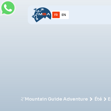
FR
EN
Mountain Guide Adventure
Été
E