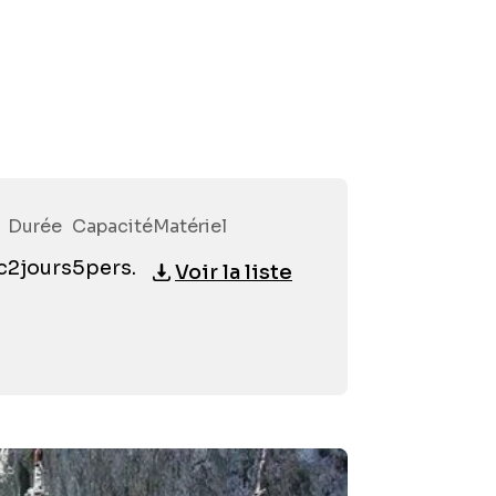
Durée
Capacité
Matériel
Préno
c
2
jours
5
pers.
Voir la liste
Email
*
Téléph
Partici