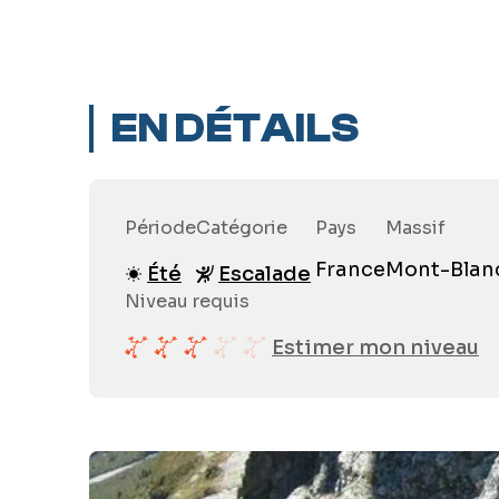
EN DÉTAILS
Période
Catégorie
Pays
Massif
France
Mont-Blan
Été
Escalade
Niveau requis
Estimer mon niveau