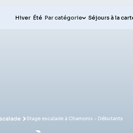
Hiver
Été
Par catégorie
Séjours à la cart
scalade
Stage escalade à Chamonix - Débutants