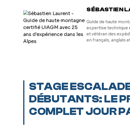
SÉBASTIEN 
Guide de haute monta
expertise technique 
et vétéran des expéd
en français, anglais 
STAGE ESCALADE
DÉBUTANTS: LE 
COMPLET JOUR P