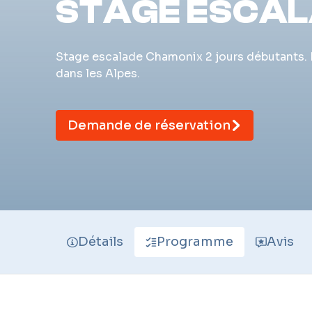
STAGE ESCAL
Stage escalade Chamonix 2 jours débutants. 
dans les Alpes.
Demande de réservation
Détails
Programme
Avis