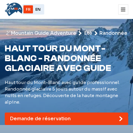
FR
EN
Mountain Guide Adventure
Été
Randonnée gl
HAUT TOUR DU MONT-
BLANC - RANDONNÉE
GLACIAIRE AVEC GUIDE
Haut tour du Mont-Blanc avec guide professionnel.
Randonnée glaciaire 5 jours autour du massif avec
nuits en refuges. Découverte de la haute montagne
alpine.
Demande de réservation