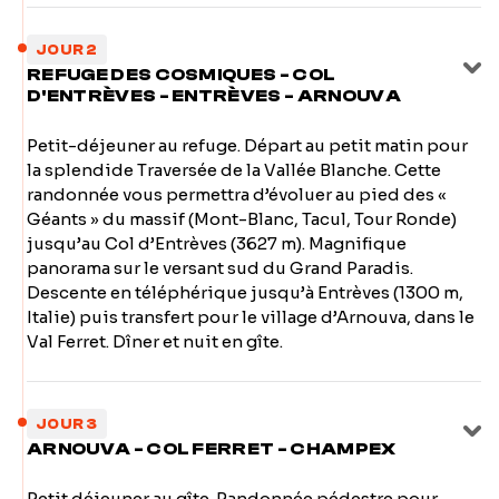
JOUR 2
REFUGE DES COSMIQUES - COL
D'ENTRÈVES - ENTRÈVES - ARNOUVA
Petit-déjeuner au refuge. Départ au petit matin pour
la splendide Traversée de la Vallée Blanche. Cette
randonnée vous permettra d’évoluer au pied des «
Géants » du massif (Mont-Blanc, Tacul, Tour Ronde)
jusqu’au Col d’Entrèves (3627 m). Magnifique
panorama sur le versant sud du Grand Paradis.
Descente en téléphérique jusqu’à Entrèves (1300 m,
Italie) puis transfert pour le village d’Arnouva, dans le
Val Ferret. Dîner et nuit en gîte.
JOUR 3
ARNOUVA - COL FERRET - CHAMPEX
Petit déjeuner au gîte. Randonnée pédestre pour