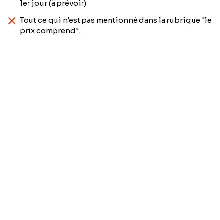
1er jour (à prévoir)
Tout ce qui n'est pas mentionné dans la rubrique "le
prix comprend".
Prénom
*
Nom
*
Email
*
Téléphone