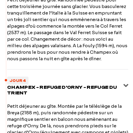
cette troisième journée sans glacier. Vous basculerez
tranquillement de l’Italie à la Suisse en empruntant
un très joli sentier qui nous emmènenera à travers les
alpages d’où commence la montée vers le Col Ferret
(2537 m). Le passage dans le Val Ferret Suisse se fait
par ce col. Changement de décor : nous voici au
milieu des alpages valaisans. A La Fouly (1594 m), nous
prendrons le bus pour nous rendre à Champex où
nous passons la nuit en gîte après le dîner.
JOUR 4
CHAMPEX - REFUGE D'ORNY - REFUGE DU
TRIENT
Petit déjeuner au gîte. Montée par le télésiège de la
Breya (2188 m), puis randonnée pédestre sur un
magnifique sentier en balcon nous amènenant au
refuge d’Orny. De là, nous prendrons pieds sur le
glacier d’Orny (équipement avec crampons et piolets)