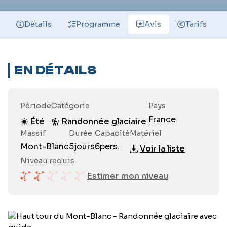
Détails
Programme
Avis
Tarifs
EN DÉTAILS
Période
Catégorie
Pays
France
Été
Randonnée glaciaire
Massif
Durée
Capacité
Matériel
Mont-Blanc
5
jours
6
pers.
Voir la liste
Niveau requis
Estimer mon niveau