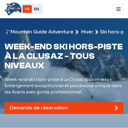
FR
EN
Mountain Guide Adventure
Hiver
Ski hors-pi
WEEK-END SKI HORS-PISTE
À LA CLUSAZ - TOUS
NIVEAUX
Week-end ski hors-piste à La Clusaz tous niveaux.
Enneigement exceptionnel et poudreuse unique dans
les Aravis avec guide professionnel.
Demande de réservation