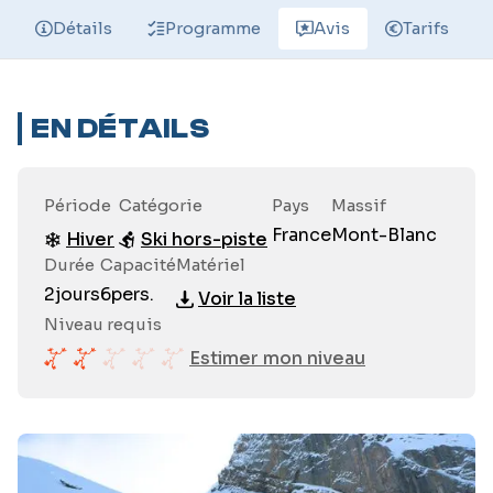
Détails
Programme
Avis
Tarifs
EN DÉTAILS
Période
Catégorie
Pays
Massif
France
Mont-Blanc
Hiver
Ski hors-piste
Durée
Capacité
Matériel
2
jours
6
pers.
Voir la liste
Niveau requis
Estimer mon niveau