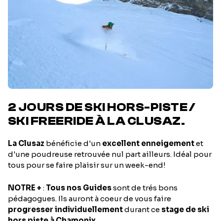
2 JOURS DE SKI HORS-PISTE /
SKI FREERIDE À LA CLUSAZ.
La Clusaz
bénéficie d'un
excellent enneigement
et
d'une poudreuse retrouvée nul part ailleurs. Idéal pour
tous pour se faire plaisir sur un week-end!
NOTRE +
:
Tous nos Guides
sont de trés bons
pédagogues. Ils auront à coeur de vous faire
progresser individuellement
durant ce
stage de ski
hors piste à Chamonix.