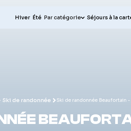
Hiver
Été
Par catégorie
Séjours à la cart
Ski de randonnée
Ski de randonnée Beaufortain -
NNÉE BEAUFORTA