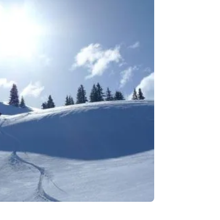
Je su
Votre 
confiden