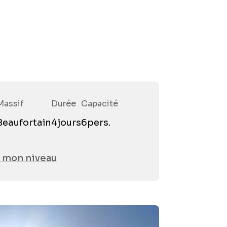
Massif
Durée
Capacité
Préno
Beaufortain
4
jours
6
pers.
Email
*
 mon niveau
Téléph
Partici