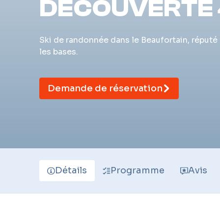
DÉCOUVERTE 
Ski de randonnée dans le Beaufortain, réputé
les bases.
Demande de réservation
Détails
Programme
Avis