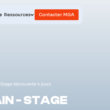
e
Ressources
Contacter MGA
 Stage découverte 4 jours
IN - STAGE