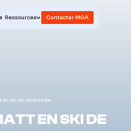
e
Ressources
Contacter MGA
 en ski de randonnée
TT EN SKI DE