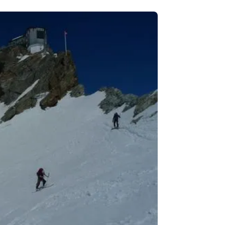
Je su
Votre 
confiden