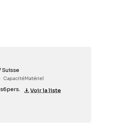
Préno
/ Suisse
e
Capacité
Matériel
Email
*
rs
6
pers.
Voir la liste
Téléph
Partici