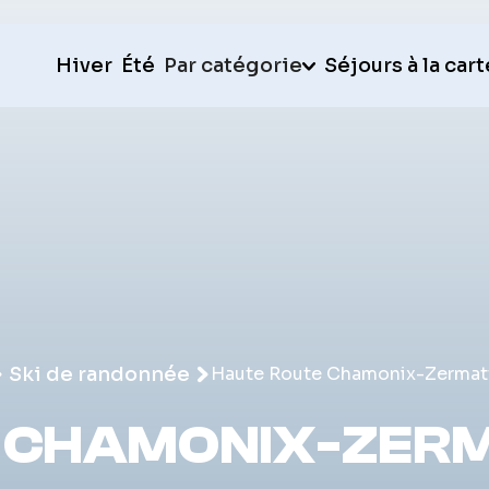
Hiver
Été
Par catégorie
Séjours à la cart
Ski de randonnée
Haute Route Chamonix-Zermatt
 CHAMONIX-ZERMA