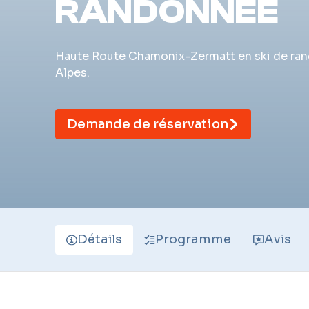
RANDONNÉE
Haute Route Chamonix-Zermatt en ski de rando
Alpes.
Demande de réservation
Détails
Programme
Avis