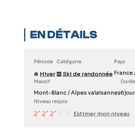
EN DÉTAILS
Période
Catégorie
Pays
France 
Hiver
Ski de randonnée
Massif
Duré
Mont-Blanc / Alpes valaisannes
6
jou
Niveau requis
Estimer mon niveau