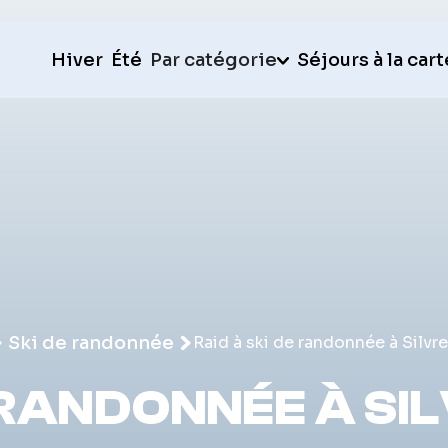
Hiver
Été
Par catégorie
Séjours à la cart
Ski de randonnée
Raid à ski de randonnée à Silvre
E RANDONNÉE À SI