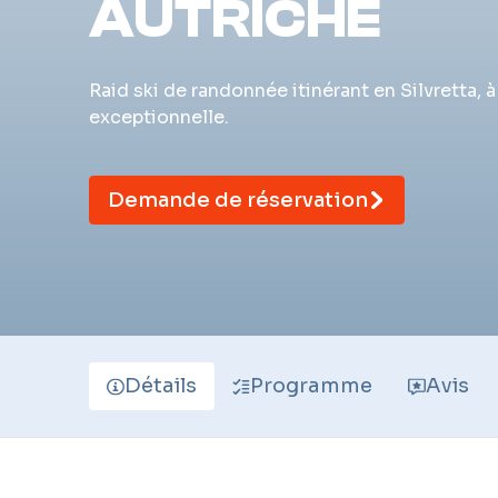
AUTRICHE
Raid ski de randonnée itinérant en Silvretta, 
exceptionnelle.
Demande de réservation
Détails
Programme
Avis