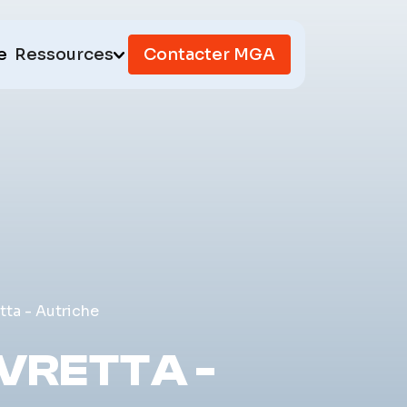
e
Ressources
Contacter MGA
tta - Autriche
LVRETTA -