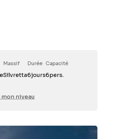
Massif
Durée
Capacité
Préno
e
Silvretta
6
jours
6
pers.
Email
*
 mon niveau
Téléph
Partici