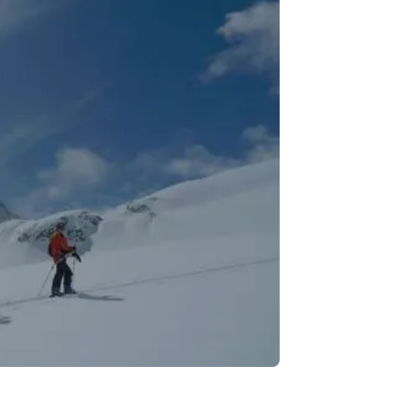
Je su
Votre 
confiden