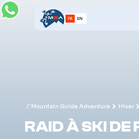
FR
EN
Mountain Guide Adventure
Hiver
RAID À SKI D