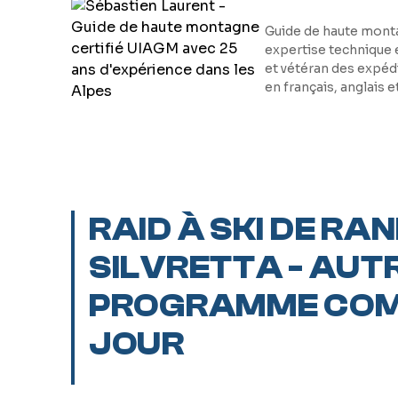
Guide de haute monta
expertise technique 
et vétéran des expéd
en français, anglais 
RAID À SKI DE RA
SILVRETTA - AUTR
PROGRAMME COM
JOUR