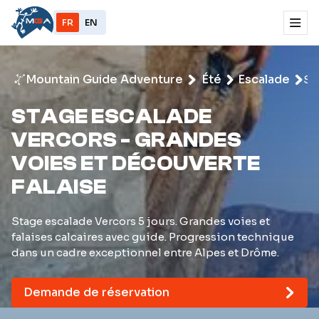
FR
EN
Mountain Guide Adventure
Été
Escalade
St
es
Ve
STAGE ESCALADE
Gr
VERCORS - GRANDES
vo
dé
VOIES ET DÉCOUVERTE
fal
FALAISE
Stage escalade Vercors 5 jours. Grandes voies et
falaises calcaires avec guide. Progression technique
dans un cadre exceptionnel entre Alpes et Drôme.
Demande de réservation