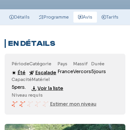
Détails
Programme
Avis
Tarifs
EN DÉTAILS
Période
Catégorie
Pays
Massif
Durée
France
Vercors
5
jours
Été
Escalade
Capacité
Matériel
5
pers.
Voir la liste
Niveau requis
Estimer mon niveau