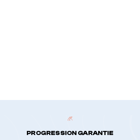
Je suis flexible sur les dates
Votre message
*
politique de confidentialité
PROGRESSION GARANTIE