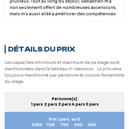
pluvieux. Tout au long du séjour, Sébastien m'a
non seulement offert de nombreuses ascensions,
mais m'a aussi aidé à améliorer des compétences.
DÉTAILS DU PRIX
Les capacités minimum et maximum de ce stage sont
mentionnées dans le tableau ci-dessous. Le prix sera
toujours mentionné par personne et couvre l’ensemble
du stage.
Personne(s)
1 pers
2 pers
3 pers
4 pers
5 pers
Prix / pers. en €
2250
1125
750
590
490