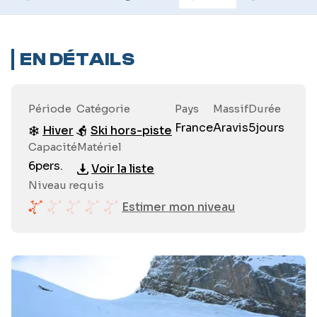
EN DÉTAILS
Période
Catégorie
Pays
Massif
Durée
France
Aravis
5
jours
Hiver
Ski hors-piste
Capacité
Matériel
6
pers.
Voir la liste
Niveau requis
Estimer mon niveau