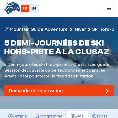
FR
EN
Mountain Guide Adventure
Hiver
Ski hors-pi
5 DEMI-JOURNÉES DE SKI
HORS-PISTE À LA CLUSAZ
5 Demi-journées ski hors-piste La Clusaz avec guide.
Session découverte ou perfectionnement dans les
Aravis. Idéal pour tester le freeride en station.
Demande de réservation
Détails
Programme
Avis
Tarifs