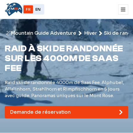
FR
EN
Mountain Guide Adventure
Hiver
Ski de ran
RAID À SKI DE RANDONNÉE
SUR LES 4000M DE SAAS
FEE
Raid ski de randonnée 4000m de Saas Fee. Alphubel,
Allalinhorn, Strahlhorn et Rimpfischhorn en 5 jours
avec guide. Panoramas uniques sur le Mont Rose.
Demande de réservation