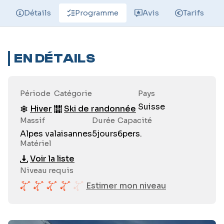
Détails
Programme
Avis
Tarifs
EN DÉTAILS
Période
Catégorie
Pays
Suisse
Hiver
Ski de randonnée
Massif
Durée
Capacité
Alpes valaisannes
5
jours
6
pers.
Matériel
Voir la liste
Niveau requis
Estimer mon niveau